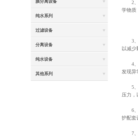
膜分离设备
2、注
学物质
纯水系列
过滤设备
3、预
分离设备
以减少
纯水设备
4、监
发现异
其他系列
5、注
压力，
6、定
护配套
7、培