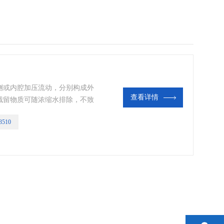
侧或内腔加压流动，分别构成外
查看详情
截留物质可随浓缩水排除，不致
早开发的高分子分离膜之一。
3510
，溶液分离、浓缩，以及从废水中
 新技术。特点是使用过程简单，
面积小 。