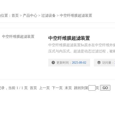
的位置：
首页
>
产品中心
>
过滤设备
>
中空纤维膜超滤装置
中空纤维膜超滤装置
中空纤维膜超滤装置$n原水在中空纤维外
压式与内压式。超滤是动态过滤过程，被
堵塞膜表面，可长期连续运行。超滤膜是
更新时间：
2025-09-02
访问量：
$n$n超滤技术是一种广泛用于水的净化
提取有用物质，废水净化再利用领域的高
不需加热，能源节约，低压运行，装置占地
条记录，当前 1 / 1 页 首页 上一页 下一页 末页 跳转到第
页