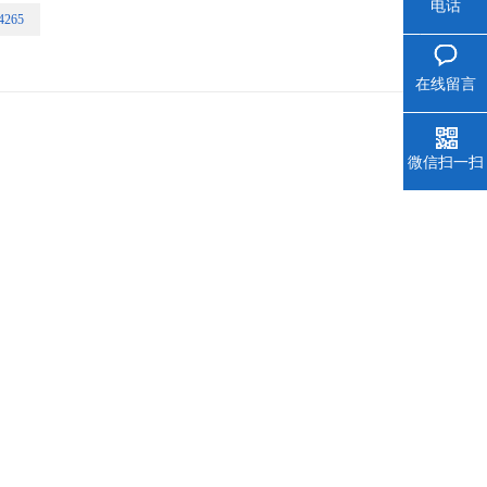
电话
4265
、磁铁矿、石榴石、多孔陶瓷、
在线留言
微信扫一扫