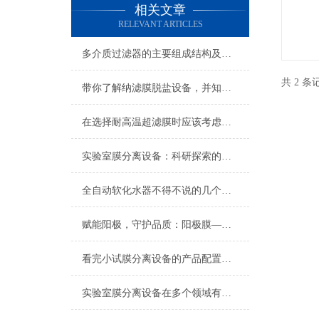
相关文章
RELEVANT ARTICLES
多介质过滤器的主要组成结构及应用
共 2 
带你了解纳滤膜脱盐设备，并知晓其主要优点
在选择耐高温超滤膜时应该考虑哪些因素
实验室膜分离设备：科研探索的精准分离平台
全自动软化水器不得不说的几个优势
赋能阳极，守护品质：阳极膜——特种电泳涂装的关键赋能者
看完小试膜分离设备的产品配置其优势不言自明
实验室膜分离设备在多个领域有着广泛应用