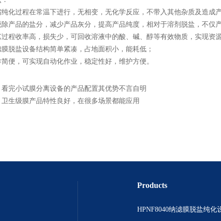
化过程在常温下进行，无相变，无化学反应，不带入其他杂质及造成产
产品的盐分，减少产品灰分，提高产品纯度，相对于溶剂脱盐，不仅产
程收率高，损失少，可回收溶液中的酸、碱、醇等有效物质，实现资源
脱盐设备结构简单紧凑，占地面积小，能耗低；
便，可实现自动化作业，稳定性好，维护方便。
：
看完小试膜分离设备的产品配置其优势不言自明
：
卫生级膜产品特性良好，在很多场景都能应用
Products
HPNF8040纳滤膜脱盐纯化