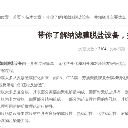
的位置：
首页
>
技术文章
> 带你了解纳滤膜脱盐设备，并知晓其主要优点
带你了解纳滤膜脱盐设备，
浏览次数：
2104
发布日期
滤膜脱盐设备
由于具有过程简单、无化学变化和相变和对环境友好等优点
浓缩过程。
大多从反渗透膜衍化而来，如CA、CTA膜、芳族聚酰胺复合膜和磺化
压反渗透”或“疏松反渗透”。
大多是复合膜，其表面分离层由聚电解质构成，因而对无机盐具有一定
为非对称膜，由两部分结构组成：一部分为起支撑作用的多孔膜，其机
机理可用溶解扩散理论进行解释。
脱盐设备要求膜材料具有良好的成膜性、热稳定性、化学稳定性、耐酸
悬浮物污染能力等。
：