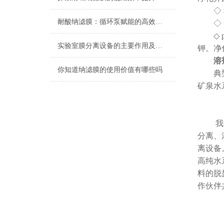
◇ 稳定
耐酸纳滤膜：循环泵赋能的高效过滤密码
◇ 金
◇ p
实验室膜分离设备的主要作用及操作流程
钾。净
溶
你知道纳滤膜的使用价值有哪些吗
典型的
矿泉水
我公司
分离、
离设备
高纯水
料的脱
作伙伴