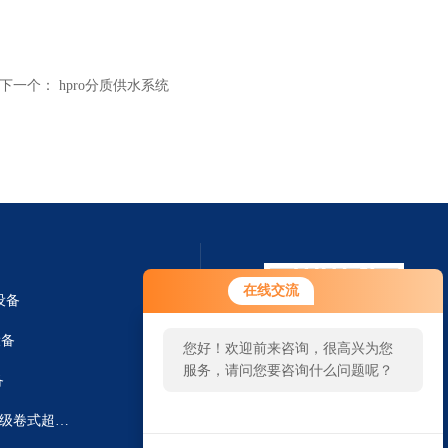
下一个：
hpro分质供水系统
在线交流
设备
设备
您好！欢迎前来咨询，很高兴为您
服务，请问您要咨询什么问题呢？
备
PES8338/8040进口8338卫生级卷式超滤膜
扫一扫 微信咨询