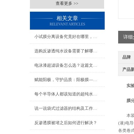
查看更多 >>
相关文章
RELEVANT ARTICLES
小试膜分离设备究竟好在哪里，一看便知
详细
选购反渗透纯水设备需要了解哪些常识
品牌
电泳漆超滤设备怎么选？这篇文章给你答案！
产品
赋能阳极，守护品质：阳极膜——特种电泳涂装的关键赋能者
实
每个半导体人都该知道的超纯水设备“干货”知识
膜
说一说袋式过滤器的结构及工作原理
本装置
反渗透膜被堵之后如何进行解决？
(液)
各类卷