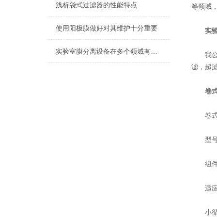
浅析袋式过滤器的性能特点
等领域
使用阳极膜做好对其维护十分重要
实
实验室膜分离设备在多个领域有着广泛应用
我公司
滤，超
卷
卷式膜
型号H
组件的膜
适应工作
小循环