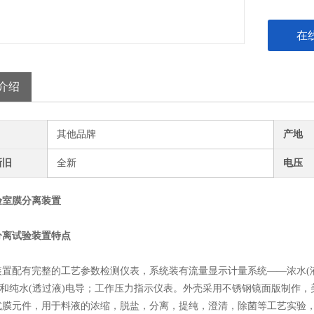
在
介绍
其他品牌
产地
新旧
全新
电压
验室膜分离装置
分离试验装置特点
配有完整的工艺参数检测仪表，系统装有流量显示计量系统——浓水(液)
电导和纯水(透过液)电导；工作压力指示仪表。外壳采用不锈钢镜面版制作
式膜元件，用于料液的浓缩，脱盐，分离，提纯，澄清，除菌等工艺实验